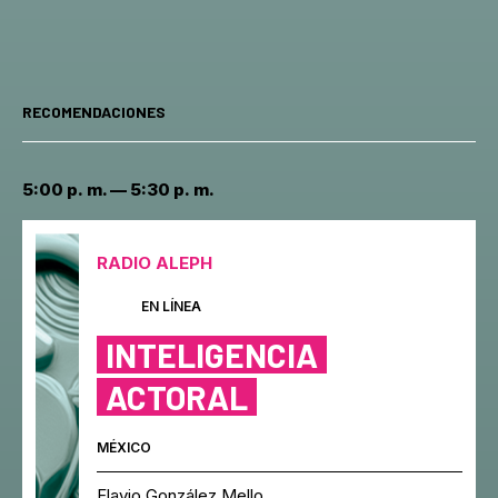
RECOMENDACIONES
5:00 p. m. — 5:30 p. m.
RADIO ALEPH
EN LÍNEA
INTELIGENCIA
ACTORAL
MÉXICO
Flavio González Mello