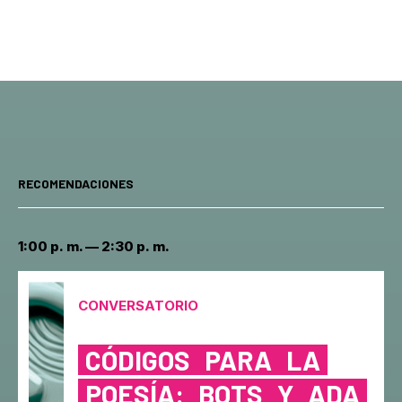
RECOMENDACIONES
1:00 p. m. — 2:30 p. m.
CONVERSATORIO
CÓDIGOS
PARA
LA
POESÍA:
BOTS
Y
ADA