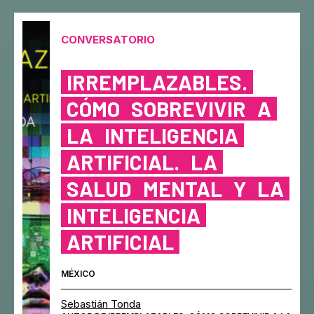
CONVERSATORIO
IRREMPLAZABLES.
CÓMO
SOBREVIVIR
A
LA
INTELIGENCIA
ARTIFICIAL.
LA
SALUD
MENTAL
Y
LA
INTELIGENCIA
ARTIFICIAL
MÉXICO
Sebastián Tonda